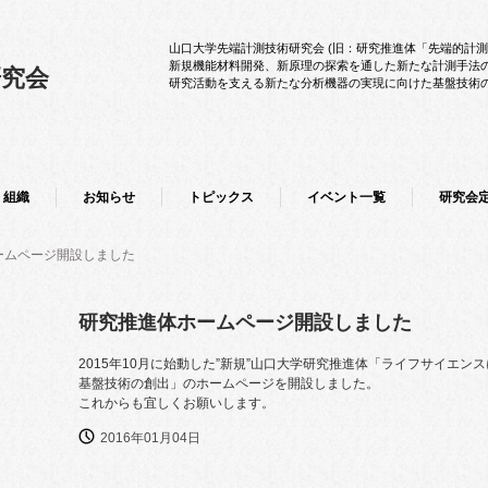
山口大学先端計測技術研究会 (旧：研究推進体「先端的計
新規機能材料開発、新原理の探索を通した新たな計測手法
研究会
研究活動を支える新たな分析機器の実現に向けた基盤技術
組織
お知らせ
トピックス
イベント一覧
研究会
ームページ開設しました
研究推進体ホームページ開設しました
2015年10月に始動した”新規”山口大学研究推進体「ライフサイエ
基盤技術の創出」のホームページを開設しました。
これからも宜しくお願いします。
2016年01月04日