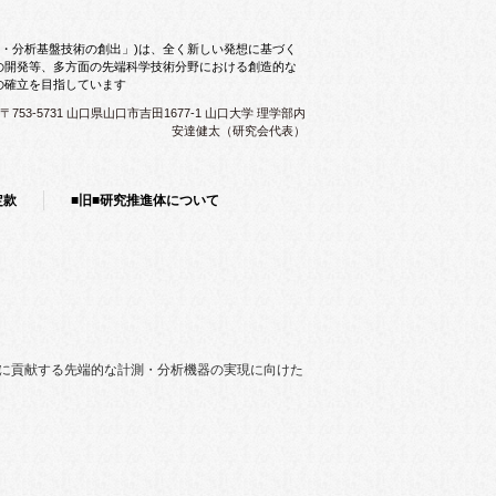
測・分析基盤技術の創出」)は、全く新しい発想に基づく
の開発等、多方面の先端科学技術分野における創造的な
の確立を目指しています
〒753-5731 山口県山口市吉田1677-1 山口大学 理学部内
安達健太（研究会代表）
定款
■旧■研究推進体について
ンスに貢献する先端的な計測・分析機器の実現に向けた