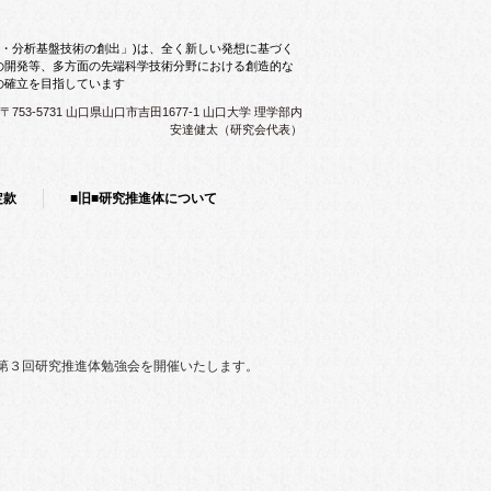
測・分析基盤技術の創出」)は、全く新しい発想に基づく
の開発等、多方面の先端科学技術分野における創造的な
の確立を目指しています
〒753-5731 山口県山口市吉田1677-1 山口大学 理学部内
安達健太（研究会代表）
定款
■旧■研究推進体について
第３回研究推進体勉強会を開催いたします。