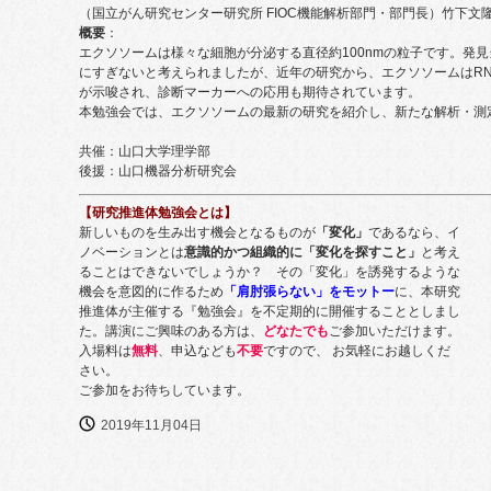
（国立がん研究センター研究所 FIOC機能解析部門・部門長）竹下文隆
概要
：
エクソソームは様々な細胞が分泌する直径約100nmの粒子です。発
にすぎないと考えられましたが、近年の研究から、エクソソームはR
が示唆され、診断マーカーへの応用も期待されています。
本勉強会では、エクソソームの最新の研究を紹介し、新たな解析・測
共催：山口大学理学部
後援：山口機器分析研究会
【研究推進体勉強会とは】
新しいものを生み出す機会となるものが
「変化」
であるなら、イ
ノベーションとは
意識的かつ組織的に「変化を探すこと」
と考え
ることはできないでしょうか？ その「変化」を誘発するような
機会を意図的に作るため
「肩肘張らない」をモットー
に、本研究
推進体が主催する『勉強会』を不定期的に開催することとしまし
た。講演にご興味のある方は、
どなたでも
ご参加いただけます。
入場料は
無料
、申込なども
不要
ですので、 お気軽にお越しくだ
さい。
ご参加をお待ちしています。
2019年11月04日