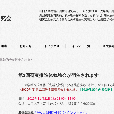
山口大学先端計測技術研究会 (旧：研究推進体「先端的計
新規機能材料開発、新原理の探索を通した新たな計測手法
研究会
研究活動を支える新たな分析機器の実現に向けた基盤技術
組織
お知らせ
トピックス
イベント一覧
研究会
進体勉強会が開催されます
第3回研究推進体勉強会が開催されます
山口大学研究推進体「先端的計測・分析基盤技術の創出」が主催する
※2019年度 第11
回理学部講演会を兼ねる。
【2019/11/04 内容公開】
日時：
2019
年11月21日(木) 13:00～14:00
会場：山口大学（吉田キャンパス）
理学部２２番講義室
勉強会話題
「がんと細胞外小胞（エクソソーム）」