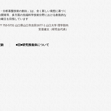
測・分析基盤技術の創出」)は、全く新しい発想に基づく
の開発等、多方面の先端科学技術分野における創造的な
の確立を目指しています
〒753-5731 山口県山口市吉田1677-1 山口大学 理学部内
安達健太（研究会代表）
定款
■旧■研究推進体について