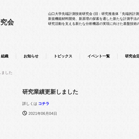
山口大学先端計測技術研究会 (旧：研究推進体「先端的計
新規機能材料開発、新原理の探索を通した新たな計測手法
研究会
研究活動を支える新たな分析機器の実現に向けた基盤技術
組織
お知らせ
トピックス
イベント一覧
研究会
しました
研究業績更新しました
詳しくは
コチラ
2021年06月04日